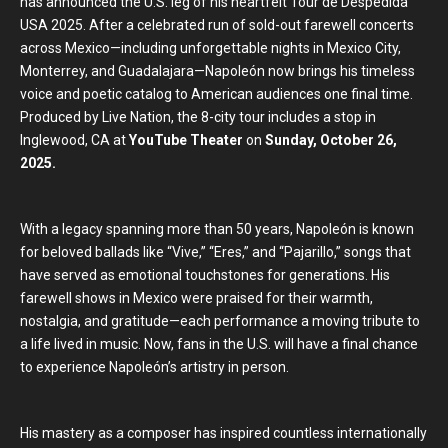
has announced the U.S. leg of his heartfelt Tour de Despedida
USA 2025. After a celebrated run of sold-out farewell concerts
across Mexico—including unforgettable nights in Mexico City,
Monterrey, and Guadalajara—Napoleón now brings his timeless
voice and poetic catalog to American audiences one final time.
Produced by Live Nation, the 8-city tour includes a stop in
Inglewood, CA at
YouTube Theater
on
Sunday, October 26,
2025.
With a legacy spanning more than 50 years, Napoleón is known
for beloved ballads like “Vive,” “Eres,” and “Pajarillo,” songs that
have served as emotional touchstones for generations. His
farewell shows in Mexico were praised for their warmth,
nostalgia, and gratitude—each performance a moving tribute to
a life lived in music. Now, fans in the U.S. will have a final chance
to experience Napoleón’s artistry in person.
His mastery as a composer has inspired countless internationally