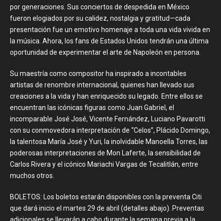
por generaciones. Sus conciertos de despedida en México
fueron elogiados por su calidez, nostalgia y gratitud—cada
presentación fue un emotivo homenaje a toda una vida vivida en
la música. Ahora, los fans de Estados Unidos tendrán una última
oportunidad de experimentar el arte de Napoleón en persona.
Su maestría como compositor ha inspirado a incontables
artistas de renombre internacional, quienes han llevado sus
creaciones a la vida y han enriquecido su legado. Entre ellos se
encuentran las icónicas figuras como Juan Gabriel, el
incomparable José José, Vicente Fernández, Luciano Pavarotti
con su conmovedora interpretación de “Celos”, Plácido Domingo,
la talentosa María José y Yuri, la inolvidable Manoella Torres, las
poderosas interpretaciones de Mon Laferte, la sensibilidad de
Carlos Rivera y el icónico Mariachi Vargas de Tecalitlán, entre
muchos otros.
BOLETOS: Los boletos estarán disponibles con la preventa Citi
que dará inicio el martes 29 de abril (detalles abajo). Preventas
adicionales se llevarán a cabo durante la semana previa a la