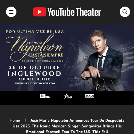
Skip
to
content
Accessibility
Buy
Tickets
Search
Home
|
José María Napoleón Announces Tour De Despedida
Usa 2025. The Iconic Mexican Singer-Songwriter Brings His
Emotional Farewell Tour To The U.S. This Fall